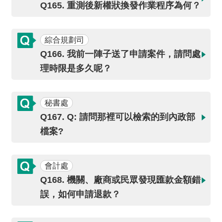
開
Q165. 重測後新權狀換發作業程序為何？
放
宣
告
綜合規劃司
Q166. 我前一陣子送了申請案件，請問處
保
理時限是多久呢？
有
及
管
秘書處
理
Q167. Q: 請問那裡可以檢索的到內政部
個
檔案?
人
資
料
會計處
Q168. 機關、廠商或民眾發現匯款金額錯
誤，如何申請退款？