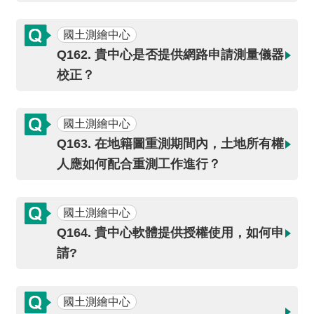
全
政
國土測繪中心
策
Q162. 貴中心是否提供網路申請測量儀器
校正？
隱
私
權
國土測繪中心
保
Q163. 在地籍圖重測期間內，土地所有權
護
人應如何配合重測工作進行？
政
策
國土測繪中心
政
府
Q164. 貴中心軟體提供授權使用，如何申
網
請?
站
資
料
國土測繪中心