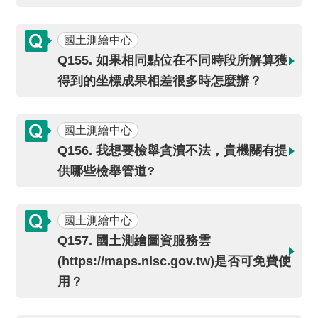
交
流
國土測繪中心
回
Q155. 如果相同點位在不同時段所解算獲
首
得到的坐標成果相差很多時怎麼辦？
頁
網
國土測繪中心
站
Q156. 我想要檢舉貪瀆不法，貴機關有提
導
供哪些檢舉管道?
覽
民
國土測繪中心
意
信
Q157. 國土測繪圖資服務雲
箱
(https://maps.nlsc.gov.tw)是否可免費使
用？
雙
語