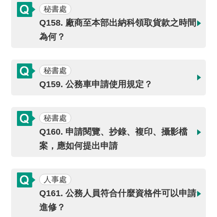
詞
秘書處
彙
Q158. 廠商至本部出納科領取貨款之時間
為何？
常
見
問
秘書處
答
Q159. 公務車申請使用規定？
電
子
秘書處
報
Q160. 申請閱覽、抄錄、複印、攝影檔
RSS
案，應如何提出申請
English
人事處
網
Q161. 公務人員符合什麼資格件可以申請
站
進修？
安