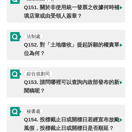
介
Q151. 關於非使用統一發票之收據何時補
填店章或由受領人簽章？
主
題
政
法制處
策
Q152. 對「土地徵收」提起訴願的權責單
訊
位為何？
息
快
遞
綜合規劃司
Q153. 請問哪裡可以查詢內政部發布的新
主
聞稿呢？
題
服
務
秘書處
互
Q154. 投標截止日或開標日若經宣布放颱
動
風假，投標截止日或開標日是否順延？