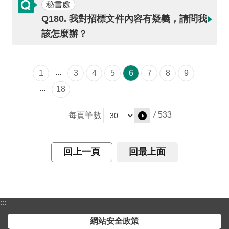
秘書處
Q180. 我對招標文件內容有疑義，請問我
該怎麼辦？
...
1
3
4
5
6
7
8
9
...
18
/
533
每頁筆數
回上一頁
回最上面
:::
網站安全政策