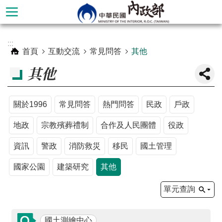
跳到主要內容區塊
進
:::
階
首頁
互動交流
常見問答
其他
搜
其他
尋
關於1996
常見問答
熱門問答
民政
戶政
地政
宗教殯葬禮制
合作及人民團體
役政
資訊
警政
消防救災
移民
國土管理
國家公園
建築研究
其他
單元查詢
本
部
國土測繪中心
簡