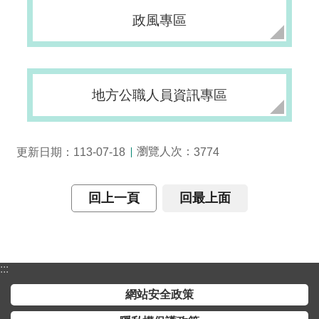
交
流
政風專區
回
首
頁
地方公職人員資訊專區
網
站
瀏覽人次：
更新日期：113-07-18
3774
導
覽
回上一頁
回最上面
民
意
信
箱
:::
雙
網站安全政策
語