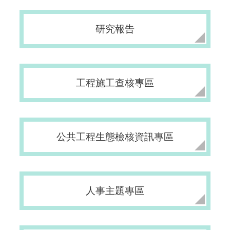
介
研究報告
主
題
政
策
工程施工查核專區
訊
息
快
遞
公共工程生態檢核資訊專區
主
題
服
務
人事主題專區
互
動