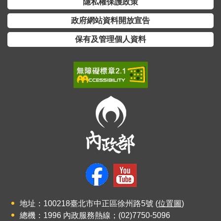
隱私權保護政策
詞
彙
政府網站資料開放宣告
保有及管理個人資料
常
見
問
答
電
子
報
RSS
English
網
地址：100218臺北市中正區徐州路5號 (
位置圖
)
站
總機：1996 內政服務熱線；(02)7750-5096
安