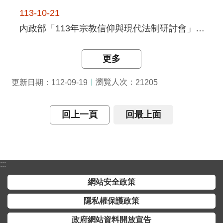
全
113-10-21
政
內政部「113年宗教信仰與現代法制研討會」圓滿落幕，感謝社會各界熱烈參與！
策
隱
更多
私
權
瀏覽人次：
更新日期：112-09-19
21205
保
護
回上一頁
回最上面
政
策
政
:::
府
網
網站安全政策
站
資
隱私權保護政策
料
政府網站資料開放宣告