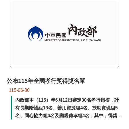
交
流
回
首
頁
網
站
導
覽
公布115年全國孝行獎得獎名單
民
意
115-06-30
信
內政部本（115）年6月12日審定30名孝行楷模，計
箱
有長期陪護組13名、善用資源組4名、扶助實現組5
名、同心協力組4名及顯親傳孝組4名；其中，得獎者
雙
包含女性22位，男性8位，年紀最長者為宜蘭縣陳正
語