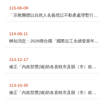
子女士（82歲），年紀最小者為臺南市邱俊頤同學
詞
115-06-09
彙
（23歲）。此外，得獎者中有2位在學學生，分別為
臺北市楊儀 ...更多
「宗教團體以自然人名義登記不動產處理暫行條例」第5條條文修正案，業奉總統115年6月8日公布施行，申請期限由4年延長為6年，至117年6月9日止
常
見
問
114-06-11
答
轉知消息：2026聯合國「國際志工永續發展年」行動計畫－臺灣志工不缺席！
電
子
報
113-12-17
修正「內政部獎(補)助各直轄市及縣（市）政府辦理宗教團體不動產權利歸屬審認作業要點」第3點，自113年12月4日生效
RSS
English
113-10-30
修正「內政部獎(補)助各直轄市及縣（市）政府辦理宗教團體不動產權利歸屬審認作業要點」第3點、第4點，自113年10月25日生效
網
站
安