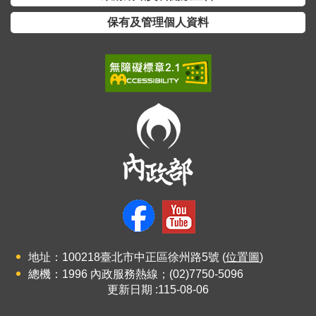
開
放
保有及管理個人資料
宣
告
保
有
及
管
理
個
人
資
料
地址：100218臺北市中正區徐州路5號 (
位置圖
)
總機：1996 內政服務熱線；(02)7750-5096
更新日期
115-08-06