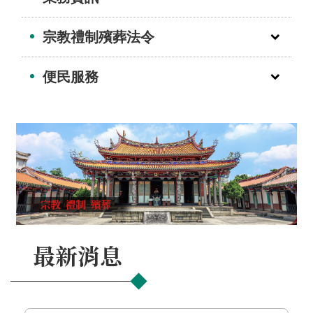
介
宗教禮制殯葬法令
主
題
便民服務
政
策
訊
息
快
遞
主
題
服
最新消息
務
互
動