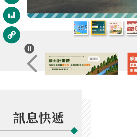
服務
視覺
化統
相關
計
連結
訊息快遞