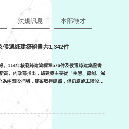
息
法規訊息
本部徵才
候選綠建築證書共1,342件
。114年核發綠建築標章576件及候選綠建築證書
並創歷年新高。內政部指出，綠建築主要從「生態、節能、減
分為兩階段把關，建案取得建照，但仍處施工階段先
核發「候選綠建築證書」，完工驗收合格或既有合格建物則核發「綠建 ...更多