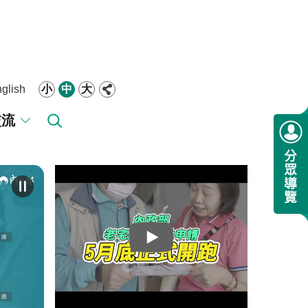
glish
小
中
大
交流