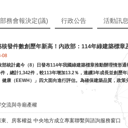
部務會報決定(議)
行政公告
活動訊
核發件數創歷年新高！內政部：114年綠建築標章及
8-08
政部統計處今（8）日發布114年我國綠建築標章推動辦理情形通報
66件，總計1,342件，較113年增加13.2％，連續3年成長
、健康（EEWH）」四大面向進行評估。為確保建築品質，政策
岸交流與寺廟產權
房東、房客權益 中央地方成立專案聯繫與諮詢服務窗口