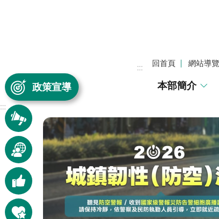
跳到主要內容區塊
回首頁
網站導
:::
本部簡介
政策宣導
:::
訊息
快遞
本部
動態
好康
報報
快捷