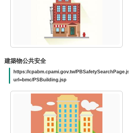
詞
彙
常
見
問
答
電
建築物公共安全
子
https://cpabm.cpami.gov.tw/PBSafetySearchPage.js
報
url=bmc/PSBuilding.jsp
RSS
English
網
站
安