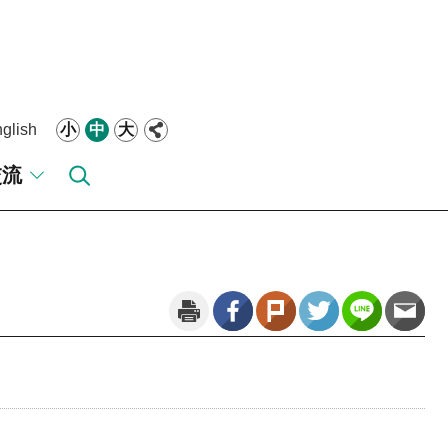
glish
小
中
大
交流