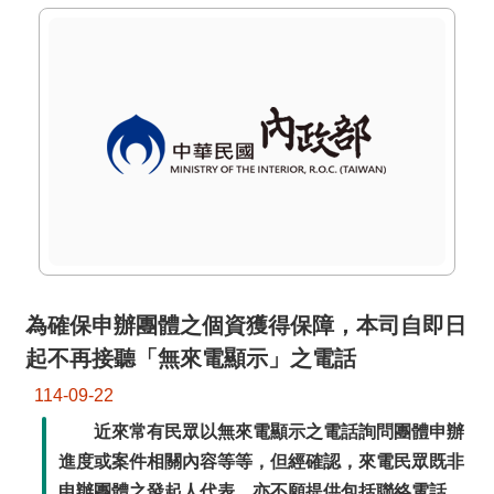
詞
彙
常
見
問
答
電
子
報
為確保申辦團體之個資獲得保障，本司自即日
RSS
起不再接聽「無來電顯示」之電話
English
114-09-22
近來常有民眾以無來電顯示之電話詢問團體申辦
網
站
進度或案件相關內容等等，但經確認，來電民眾既非
安
申辦團體之發起人代表，亦不願提供包括聯絡電話等