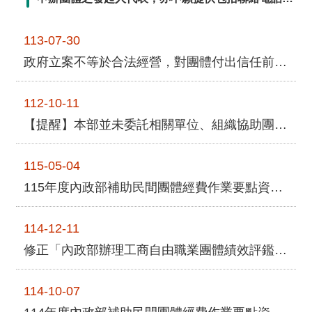
全
聯繫方式。為利於確認來電者係為申請者或發起人之
政
一，且降低各申辦團體與發起人個資遭刺探洩漏，及
113-07-30
策
受不肖人士濫用之風險，並避免該等隱藏身分之來電
政府立案不等於合法經營，對團體付出信任前請張大您的雙眼！
造成本司不必要之困擾，本 ...更多
隱
私
112-10-11
權
【提醒】本部並未委託相關單位、組織協助團體代為辦理團體會務服務，提醒社會大眾切勿被混淆！
保
護
政
115-05-04
策
115年度內政部補助民間團體經費作業要點資訊公告
政
114-12-11
府
網
修正「內政部辦理工商自由職業團體績效評鑑要點」、「全國性社會及職業團體優良工作人員選拔要點」第四點，並自即日生效
站
資
114-10-07
料