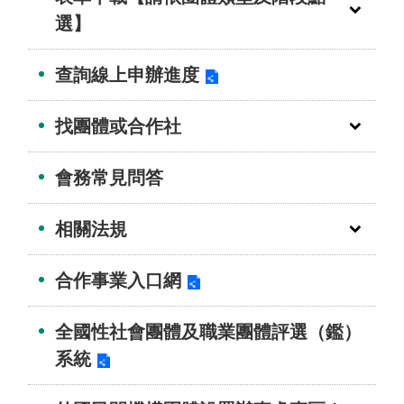
介
選】
主
查詢線上申辦進度
題
政
策
找團體或合作社
訊
會務常見問答
息
快
遞
相關法規
主
合作事業入口網
題
服
務
全國性社會團體及職業團體評選（鑑）
系統
互
動