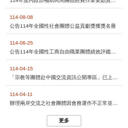
114年度內政部補助民間團體經費作業要點資訊公告
開
放
宣
114-08-08
告
公告114年全國性社會團體公益貢獻獎獲獎名冊
保
有
114-06-25
及
公告114年全國性工商自由職業團體績效評鑑績優團體及優良工作人員名冊
管
理
114-04-15
個
人
「宗教等團體赴中國交流資訊公開專區」已上線，歡迎團體多加利用，以落實登錄制度
資
料
114-04-11
辦理兩岸交流之社會團體因會務運作不正常並受解散處分者名單
更多