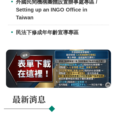
交
外國民間機構團體設置辦事處專區 /
流
Setting up an INGO Office in
Taiwan
回
首
頁
民法下修成年年齡宣導專區
網
站
導
覽
民
意
信
箱
最新消息
雙
語