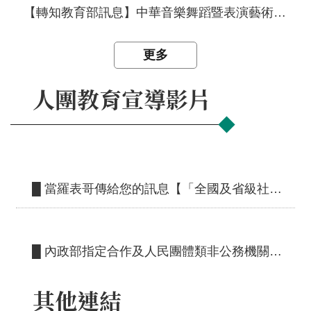
【轉知教育部訊息】中華音樂舞蹈暨表演藝術教育協會於受委託辦理非營利幼兒園期間，核有「非營利幼兒園實施辦法」第31條第1項第3款規定之情事
更多
人團教育宣導影片
█ 當羅表哥傳給您的訊息【「全國及省級社會團體會務申報表」介紹短片】
█ 內政部指定合作及人民團體類非公務機關個人資料檔案安全維護管理辦法及範本教育訓練影片
其他連結