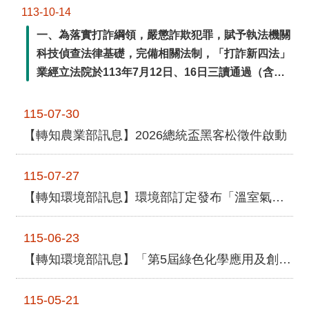
113-10-14
一、為落實打詐綱領，嚴懲詐欺犯罪，賦予執法機關
科技偵查法律基礎，完備相關法制，「打詐新四法」
業經立法院於113年7月12日、16日三讀通過（含訂
定「詐欺犯罪危害防制條例」、修正「刑事訴訟
法」、「通訊保障及監察法」、「洗錢防制法」）。
115-07-30
二、另本部警政署維運「165全民防騙網」
【轉知農業部訊息】2026總統盃黑客松徵件啟動
（https://165.n ...更多
115-07-27
【轉知環境部訊息】環境部訂定發布「溫室氣體減量技術及氣候變遷調適補助辦法」
115-06-23
【轉知環境部訊息】「第5屆綠色化學應用及創新獎」參選須知
115-05-21