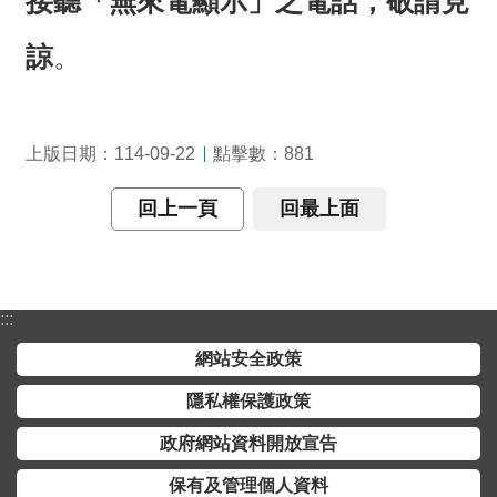
接聽「無來電顯示」之電話，敬請見
交
流
諒
。
回
首
頁
上版日期：114-09-22
點擊數：881
網
回上一頁
回最上面
站
導
覽
:::
民
意
網站安全政策
信
箱
隱私權保護政策
政府網站資料開放宣告
雙
語
保有及管理個人資料