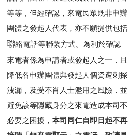
介
等等，但經確認，來電民眾既非申辦
主
題
團體之發起人代表，亦不願提供包括
政
策
聯
絡電話等聯繫方式。為利於確認
訊
來電者係為申請者或發起人之一，且
息
快
降低各申辦團體與發起人個資遭刺探
遞
主
洩漏，及受不肖人士濫用之風險，並
題
服
避免該等隱藏身分之來電造成本司不
務
必要之困擾，
本司同仁自即日起不再
互
動