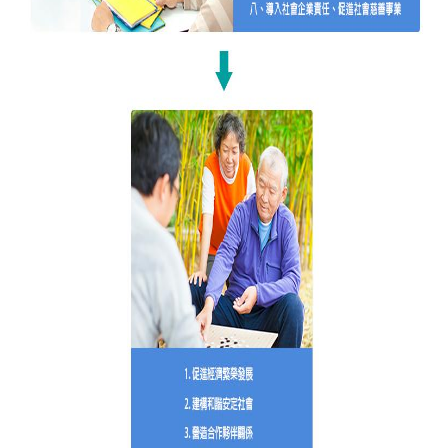
全
政
策
隱
私
權
保
護
政
策
政
府
網
站
資
料