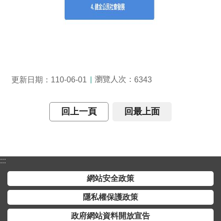
開
放
宣
告
保
有
瀏覽人次：
更新日期：110-06-01
6343
及
管
理
回上一頁
回最上面
個
人
資
料
:::
網站安全政策
隱私權保護政策
政府網站資料開放宣告