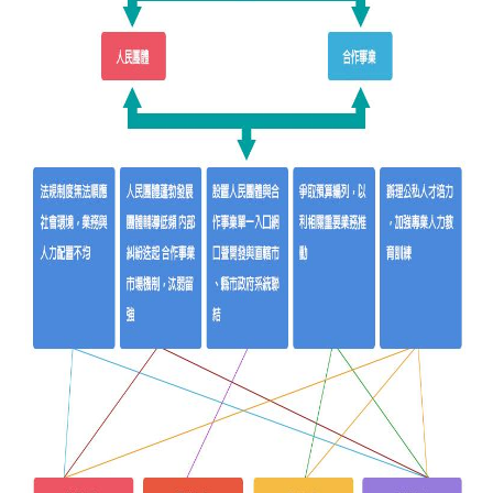
介
主
題
政
策
訊
息
快
遞
主
題
服
務
互
動