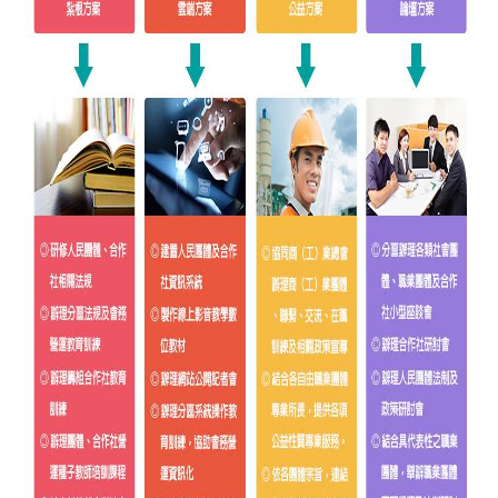
交
流
回
首
頁
網
站
導
覽
民
意
信
箱
雙
語