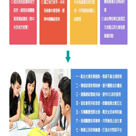
詞
彙
常
見
問
答
電
子
報
RSS
English
網
站
安