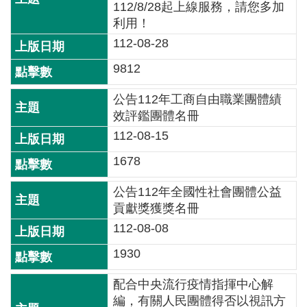
開
112/8/28起上線服務，請您多加
放
利用！
宣
112-08-28
告
9812
保
公告112年工商自由職業團體績
有
效評鑑團體名冊
及
管
112-08-15
理
1678
個
人
公告112年全國性社會團體公益
資
貢獻獎獲獎名冊
料
112-08-08
1930
配合中央流行疫情指揮中心解
編，有關人民團體得否以視訊方