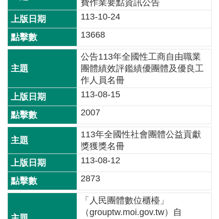
費作業要點資訊公告
全
113-10-24
政
策
13668
隱
公告113年全國性工商自由職業
私
團體績效評鑑績優團體及優良工
權
作人員名冊
保
113-08-15
護
2007
政
策
113年全國性社會團體公益貢獻
獎獲獎名冊
政
113-08-12
府
網
2873
站
資
「人民團體數位櫃檯」
料
（grouptw.moi.gov.tw）自