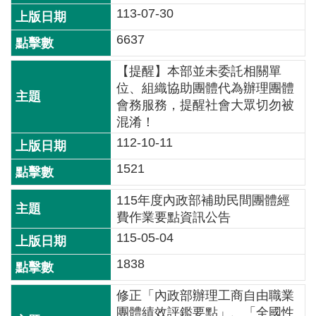
113-07-30
介
6637
主
題
【提醒】本部並未委託相關單
政
位、組織協助團體代為辦理團體
策
會務服務，提醒社會大眾切勿被
混淆！
訊
息
112-10-11
快
1521
遞
115年度內政部補助民間團體經
主
費作業要點資訊公告
題
115-05-04
服
務
1838
互
修正「內政部辦理工商自由職業
動
團體績效評鑑要點」、「全國性