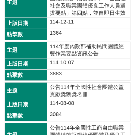
交
社會及職業團體優良工作人員選
流
拔要點」第四點，並自即日生效
114-12-11
回
首
1364
頁
114年度內政部補助民間團體經
網
費作業要點資訊公告
站
114-10-07
導
覽
3883
公告114年全國性社會團體公益
民
貢獻獎獲獎名冊
意
信
114-08-08
箱
3084
雙
公告114年全國性工商自由職業
語