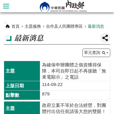
跳到主要內容區塊
進
:::
階
首頁
主題服務
合作及人民團體專區
最新消息
搜
最新消息
尋
單元查詢
為確保申辦團體之個資獲得保
障，本司自即日起不再接聽「無
來電顯示」之電話
114-09-22
879
本
政府立案不等於合法經營，對團
部
體付出信任前請張大您的雙眼！
簡