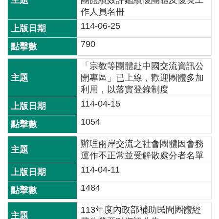
團體績效評鑑績優團體及優良工
詞
作人員名冊
彙
114-06-25
常
790
見
問
「宗教等團體赴中國交流資訊公
答
開專區」已上線，歡迎團體多加
利用，以落實登錄制度
電
114-04-15
子
1054
報
辦理兩岸交流之社會團體因會務
RSS
運作不正常並受解散處分者名單
English
114-04-11
1484
網
站
113年度內政部補助民間團體經
安