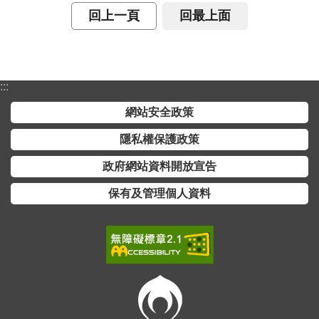
交
回上一頁
回最上面
流
回
首
:::
頁
網站安全政策
網
站
隱私權保護政策
導
政府網站資料開放宣告
覽
保有及管理個人資料
民
意
信
箱
雙
語