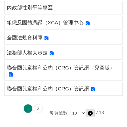
介
內政部性別平等專區
主
組織及團體憑證（XCA）管理中心
題
政
全國法規資料庫
策
訊
法務部人權大步走
息
快
聯合國兒童權利公約（CRC）資訊網（兒童版）
遞
主
聯合國兒童權利公約（CRC）資訊網
題
服
務
1
2
/
13
每頁筆數
互
動