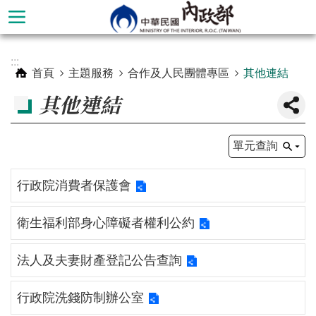
跳到主要內容區塊
進
:::
階
首頁
主題服務
合作及人民團體專區
其他連結
搜
其他連結
尋
單元查詢
行政院消費者保護會
衛生福利部身心障礙者權利公約
法人及夫妻財產登記公告查詢
本
行政院洗錢防制辦公室
部
簡