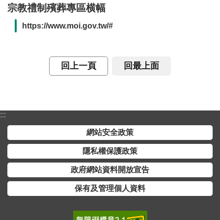
宗教禮制殯葬專區横幅
介
https://www.moi.gov.tw/#
主
題
政
回上一頁
回最上面
策
訊
息
快
:::
遞
網站安全政策
主
隱私權保護政策
題
服
政府網站資料開放宣告
務
保有及管理個人資料
互
動