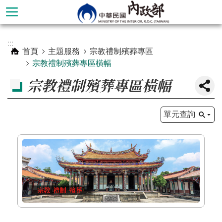
跳到主要內容區塊
進
:::
階
首頁
主題服務
宗教禮制殯葬專區
搜
宗教禮制殯葬專區橫幅
尋
宗教禮制殯葬專區橫幅
單元查詢
本
部
簡