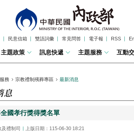
覽
民意信箱
雙語詞彙
常見問答
電子報
RSS
En
主題政策
訊息快遞
主題服務
互動
服務
宗教禮制殯葬專區
最新消息
消息
年全國孝行獎得獎名單
教及禮制司
上版日期：115-06-30 18:21