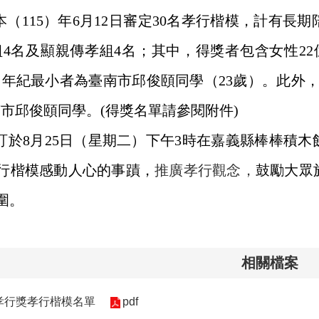
本（115）年6月12日審定30名孝行楷模，計有長
4名及顯親傳孝組4名；其中，得獎者包含女性2
，年紀最小者為臺南市邱俊頤同學
（
23
歲
）
。此外，
市邱俊頤同學。(得獎名單請參閱附件)
訂於8月25日（星期二）下午3時在嘉義縣棒棒積
行楷模感動人心的事蹟，
推廣孝行觀念，
鼓勵大眾
圍。
相關檔案
國孝行獎孝行楷模名單
pdf