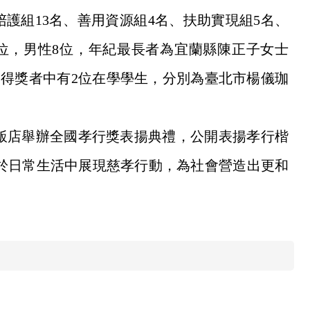
期陪護組13名、善用資源組4名、扶助實現組5名、
2位，男性8位，年紀最長者為宜蘭縣陳正子女士
得獎者中有2位在學學生，分別為臺北市楊儀珈
木飯店舉辦全國孝行獎表揚典禮，公開表揚孝行楷
於日常生活中展現慈孝行動，為社會營造出更和