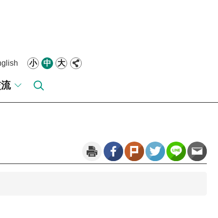
glish
小
中
大
交流