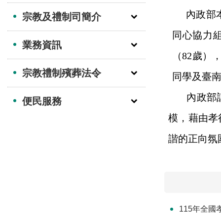
內政部
宗教及禮制司簡介
同心協力組
業務資訊
（
82
歲
）
宗教禮制殯葬法令
同學及臺南
內政部
便民服務
模，藉由孝
諧的正向氛
115年全