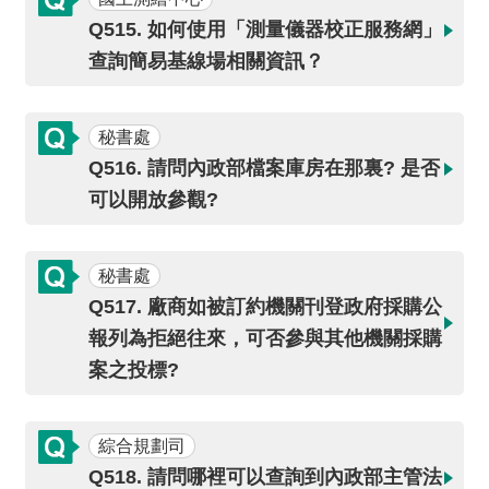
交
流
Q515. 如何使用「測量儀器校正服務網」
查詢簡易基線場相關資訊？
回
首
頁
秘書處
Q516. 請問內政部檔案庫房在那裏? 是否
網
可以開放參觀?
站
導
覽
秘書處
Q517. 廠商如被訂約機關刊登政府採購公
民
報列為拒絕往來，可否參與其他機關採購
意
信
案之投標?
箱
綜合規劃司
雙
語
Q518. 請問哪裡可以查詢到內政部主管法