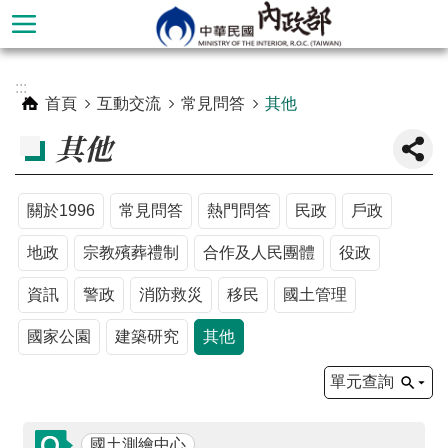
跳到主要內容區塊
進
:::
階
首頁
互動交流
常見問答
其他
搜
其他
尋
關於1996
常見問答
熱門問答
民政
戶政
地政
宗教殯葬禮制
合作及人民團體
役政
資訊
警政
消防救災
移民
國土管理
國家公園
建築研究
其他
單元查詢
本
部
國土測繪中心
簡