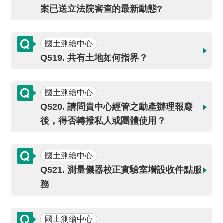
詞
案已送立法院審查的最新動態?
彙
常
國土測繪中心
見
Q519. 共有土地如何指界？
問
答
國土測繪中心
電
Q520. 請問貴中心經管之動產辦理報廢
子
後，得否轉撥私人或團體使用？
報
RSS
國土測繪中心
Q521. 測量儀器校正實驗室增設收件點服
English
務
網
站
國土測繪中心
安