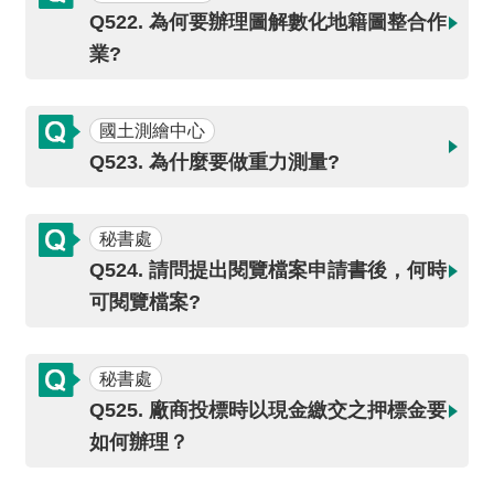
全
Q522. 為何要辦理圖解數化地籍圖整合作
政
業?
策
隱
國土測繪中心
私
Q523. 為什麼要做重力測量?
權
保
護
秘書處
政
Q524. 請問提出閱覽檔案申請書後，何時
策
可閱覽檔案?
政
府
秘書處
網
Q525. 廠商投標時以現金繳交之押標金要
站
如何辦理？
資
料