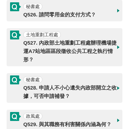
開
秘書處
放
宣
Q526. 請問零用金的支付方式？
告
土地重劃工程處
保
有
Q527. 內政部土地重劃工程處辦理機場捷
及
運A7站地區區段徵收公共工程之執行情
管
形？
理
個
人
秘書處
資
Q528. 申請人不小心遺失內政部開立之收
料
據，可否申請補發？
政風處
Q529. 與其職務有利害關係內涵為何？