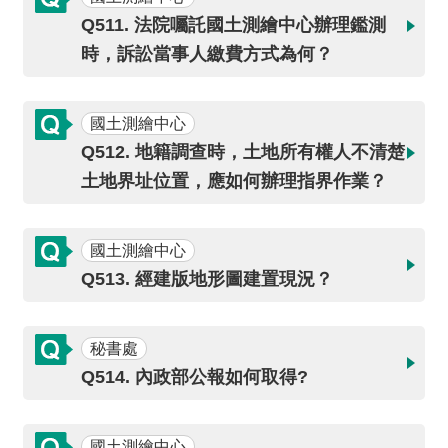
介
Q511. 法院囑託國土測繪中心辦理鑑測
時，訴訟當事人繳費方式為何？
主
題
政
國土測繪中心
策
Q512. 地籍調查時，土地所有權人不清楚
訊
土地界址位置，應如何辦理指界作業？
息
快
遞
國土測繪中心
Q513. 經建版地形圖建置現況？
主
題
服
秘書處
務
Q514. 內政部公報如何取得?
互
動
國土測繪中心