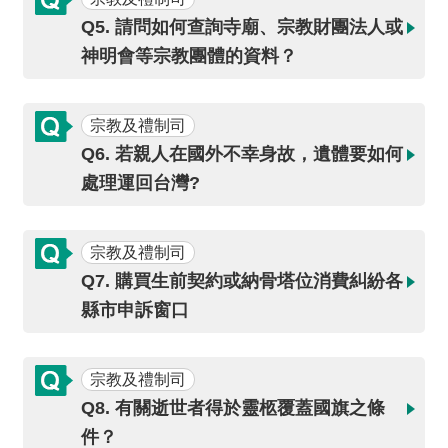
交
流
Q5. 請問如何查詢寺廟、宗教財團法人或
神明會等宗教團體的資料？
回
首
頁
宗教及禮制司
Q6. 若親人在國外不幸身故，遺體要如何
網
處理運回台灣?
站
導
覽
宗教及禮制司
Q7. 購買生前契約或納骨塔位消費糾紛各
民
縣市申訴窗口
意
信
箱
宗教及禮制司
Q8. 有關逝世者得於靈柩覆蓋國旗之條
雙
語
件？