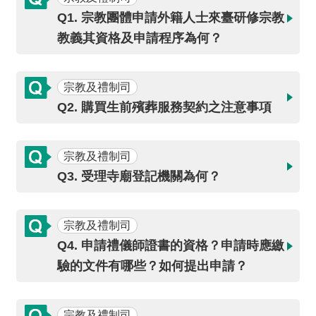
介
Q1. 宗教團體申請外籍人士來臺研修宗教
教義其資格及申請程序為何？
主
題
政
宗教及禮制司
策
Q2. 購買生前殯葬服務契約之注意事項
訊
息
宗教及禮制司
快
遞
Q3. 受理寺廟登記機關為何？
主
題
宗教及禮制司
服
Q4. 申請禮儀師證書的資格？申請時應繳
務
驗的文件有哪些？如何提出申請？
互
動
宗教及禮制司