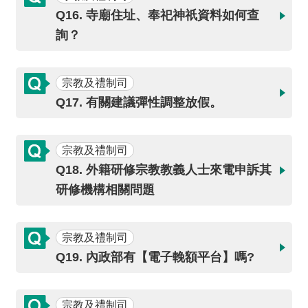
開
Q16. 寺廟住址、奉祀神祇資料如何查
放
宣
詢？
告
宗教及禮制司
保
有
Q17. 有關建議彈性調整放假。
及
管
理
宗教及禮制司
個
Q18. 外籍研修宗教教義人士來電申訴其
人
研修機構相關問題
資
料
宗教及禮制司
Q19. 內政部有【電子輓額平台】嗎?
宗教及禮制司