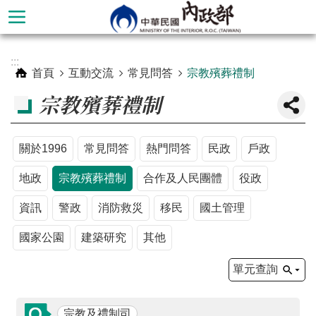
跳到主要內容區塊
進
:::
階
首頁
互動交流
常見問答
宗教殯葬禮制
搜
宗教殯葬禮制
尋
關於1996
常見問答
熱門問答
民政
戶政
地政
宗教殯葬禮制
合作及人民團體
役政
資訊
警政
消防救災
移民
國土管理
國家公園
建築研究
其他
單元查詢
本
部
宗教及禮制司
簡