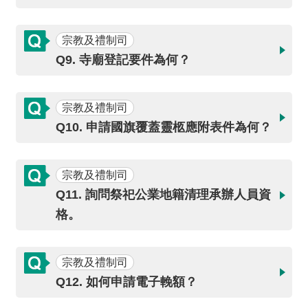
詞
彙
宗教及禮制司
常
Q9. 寺廟登記要件為何？
見
問
答
宗教及禮制司
Q10. 申請國旗覆蓋靈柩應附表件為何？
電
子
報
宗教及禮制司
Q11. 詢問祭祀公業地籍清理承辦人員資
RSS
格。
English
宗教及禮制司
網
Q12. 如何申請電子輓額？
站
安