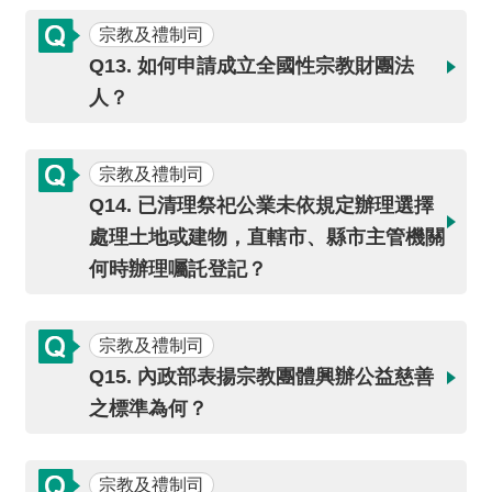
全
宗教及禮制司
政
Q13. 如何申請成立全國性宗教財團法
策
人？
隱
私
宗教及禮制司
權
保
Q14. 已清理祭祀公業未依規定辦理選擇
護
處理土地或建物，直轄市、縣市主管機關
政
何時辦理囑託登記？
策
政
宗教及禮制司
府
Q15. 內政部表揚宗教團體興辦公益慈善
網
之標準為何？
站
資
料
宗教及禮制司