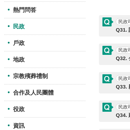
熱門問答
民政
民政
Q31
戶政
民政
Q32
地政
宗教殯葬禮制
民政
Q33
合作及人民團體
民政
役政
Q34
資訊