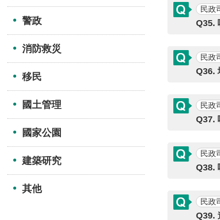
民政
警政
Q35
消防救災
民政
Q3
移民
國土管理
民政
Q37
國家公園
民政
建築研究
Q3
其他
民政
Q39