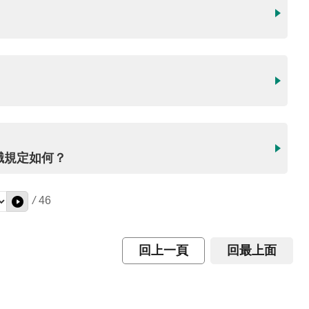
停職規定如何？
/
46
回上一頁
回最上面