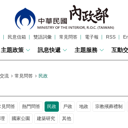
覽
民意信箱
雙語詞彙
常見問答
電子報
RSS
En
主題政策
訊息快遞
主題服務
互動
交流
常見問答
民政
常見問答
熱門問答
民政
戶政
地政
宗教殯葬禮制
管理
國家公園
建築研究
其他