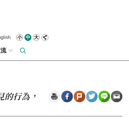
glish
小
中
大
交流
見的行為，