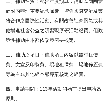
二、補助性質：配合年度預算，補助民間團體
介
於國內辦理重要紀念節慶、增強國際交流及業
主
務合作之國際性活動、有關改善社會風氣或其
題
政
他增進社會公益之研習觀摩等活動經費。但政
策
策性補助由本部依政策需要核定。
訊
息
三、補助之項目：補助項目內容以器材租借
快
遞
費、文宣及印製費、場地租借費、場地佈置費
主
等為主或其他經本部專案核定之經費。
題
服
務
四、申請期間：113年活動開始前提出申請為
互
原則。
動