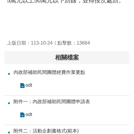
5萬元以上50萬元以下罰鍰，並得按次處罰。
全
政
策
隱
私
上版日期：113-10-24
點擊數：13664
權
保
相關檔案
護
政
內政部補助民間團體經費作業要點
策
odt
政
府
附件一：內政部補助民間團體申請表
網
站
odt
資
料
附件二：活動企劃書格式(範本)