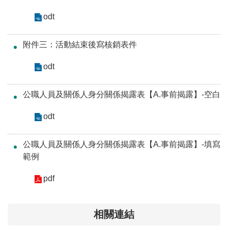
開
放
odt
宣
告
附件三：活動結束後寫核銷表件
保
odt
有
及
公職人員及關係人身分關係揭露表【A.事前揭露】-空白
管
理
odt
個
人
公職人員及關係人身分關係揭露表【A.事前揭露】-填寫
資
範例
料
pdf
相關連結