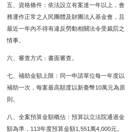
交
五、資格條件：依法設立有案達一年以上，會
流
務運作正常之人民團體及財團法人基金會，且
回
最近一年內不得有違反勞動相關法令受裁罰之
首
頁
情事。
網
站
六、審查方式：書面審查。
導
覽
七、補助金額上限：同一申請單位每一年度以
民
補助一次，每案最高額度以新臺幣10萬元為原
意
則。
信
箱
八、全案預算金額概估：預算以立法院通過金
雙
語
額為準，113年度預算金額1,551萬4,000元。