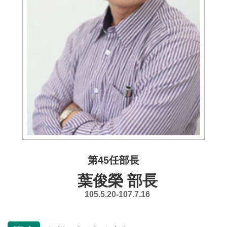
介
主
題
政
策
訊
息
快
遞
主
題
第45任部長
服
葉俊榮 部長
務
105.5.20-107.7.16
互
動