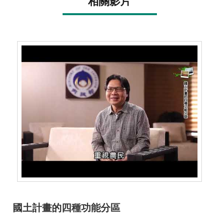
相關影片
詞
彙
常
見
問
答
電
子
報
RSS
English
網
站
國土計畫的四種功能分區
安