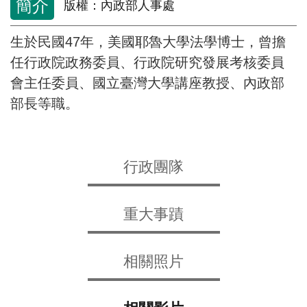
交
簡介
版權：內政部人事處
流
生於民國47年，美國耶魯大學法學博士，曾擔
回
任行政院政務委員、行政院研究發展考核委員
首
會主任委員、國立臺灣大學講座教授、內政部
頁
部長等職。
網
站
導
行政團隊
覽
民
重大事蹟
意
信
箱
相關照片
雙
語