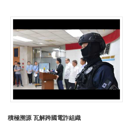
開
放
宣
告
保
有
及
管
理
個
人
資
料
積極溯源 瓦解跨國電詐組織