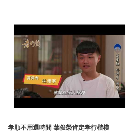
全
政
策
隱
私
權
保
護
政
策
政
府
網
站
資
孝順不用選時間 葉俊榮肯定孝行楷模
料