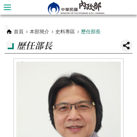
跳到主要內容區塊
進
:::
階
首頁
本部簡介
史料專區
歷任部長
搜
歷任部長
尋
本
部
簡