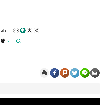
glish
小
中
大
交流