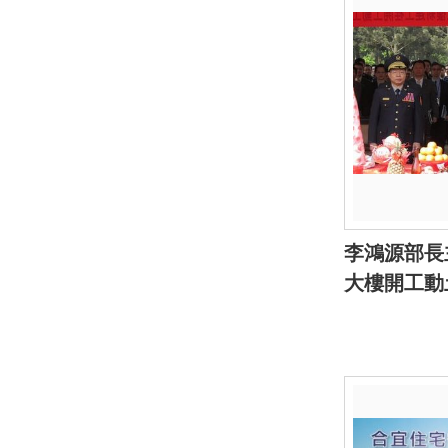
李鴻源部長
大樓開工動土