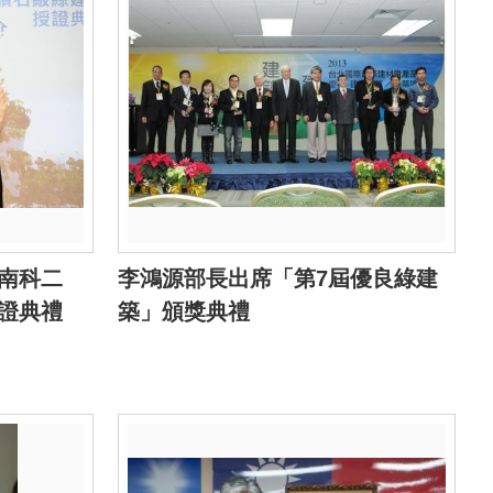
南科二
李鴻源部長出席「第7屆優良綠建
證典禮
築」頒獎典禮