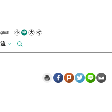
glish
小
中
大
交流