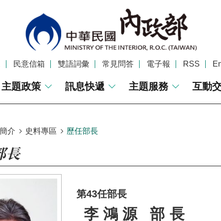
覽
民意信箱
雙語詞彙
常見問答
電子報
RSS
En
主題政策
訊息快遞
主題服務
互動
簡介
史料專區
歷任部長
部長
第43任部長
李鴻源 部長