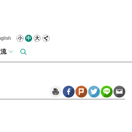
glish
小
中
大
交流