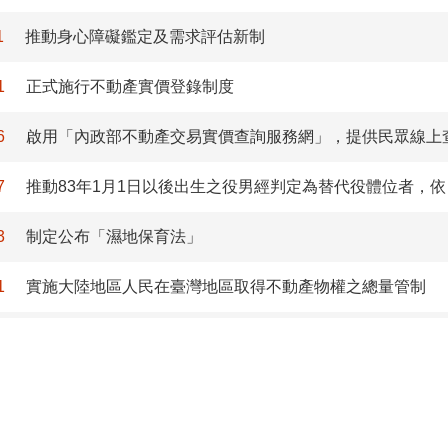
1
推動身心障礙鑑定及需求評估新制
1
正式施行不動產實價登錄制度
6
啟用「內政部不動產交易實價查詢服務網」，提供民眾線上
7
推動83年1月1日以後出生之役男經判定為替代役體位者，
3
制定公布「濕地保育法」
1
實施大陸地區人民在臺灣地區取得不動產物權之總量管制
6
推動「社會住宅中長期推動方案」
5
新一代戶役政資訊系統上線，同時推動新式戶口名簿替代戶