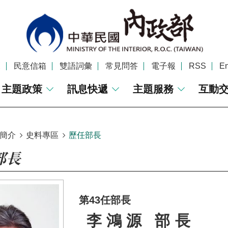
覽
民意信箱
雙語詞彙
常見問答
電子報
RSS
En
主題政策
訊息快遞
主題服務
互動
簡介
史料專區
歷任部長
部長
第43任部長
李鴻源 部長