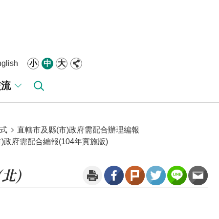
glish
小
中
大
交流
式
直轄市及縣(市)政府需配合辦理編報
政府需配合編報(104年實施版)
(北)