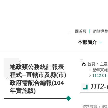
跳到主要內容區塊
回首頁
網站導
:::
本部簡介
:::
:::
首頁
主題
地政類公務統計報表
歷年實施
程式─直轄市及縣(市)
1112-
政府需配合編報(104
111
年實施版)
資料來源：統