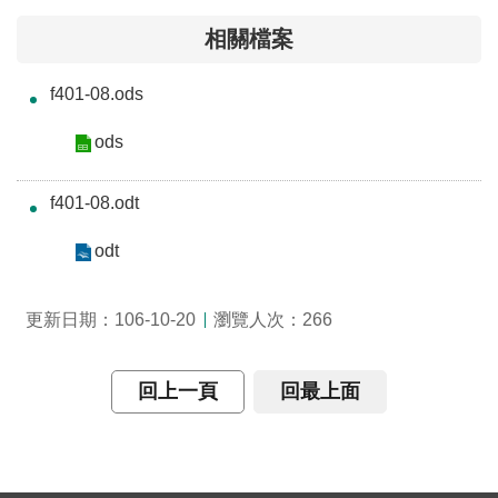
介
相關檔案
主
f401-08.ods
題
政
ods
策
訊
f401-08.odt
息
快
odt
遞
瀏覽人次：
更新日期：106-10-20
266
主
題
服
回上一頁
回最上面
務
互
動