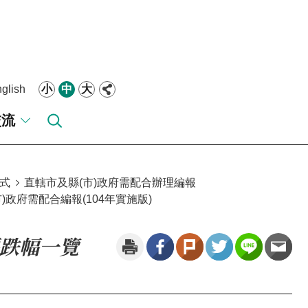
glish
小
中
大
交流
式
直轄市及縣(市)政府需配合辦理編報
政府需配合編報(104年實施版)
價漲跌幅一覽