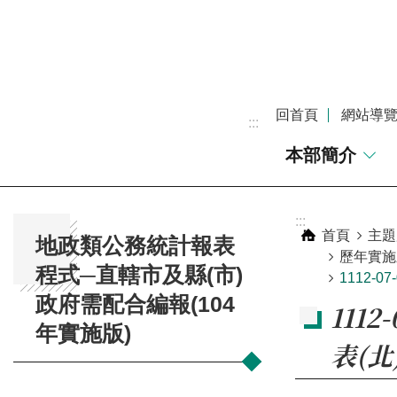
跳到主要內容區塊
回首頁
網站導
:::
本部簡介
:::
:::
首頁
主題
地政類公務統計報表
歷年實施
程式─直轄市及縣(市)
1112-
政府需配合編報(104
111
年實施版)
表(北