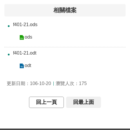
介
相關檔案
主
f401-21.ods
題
政
ods
策
訊
f401-21.odt
息
快
odt
遞
瀏覽人次：
更新日期：106-10-20
175
主
題
服
回上一頁
回最上面
務
互
動