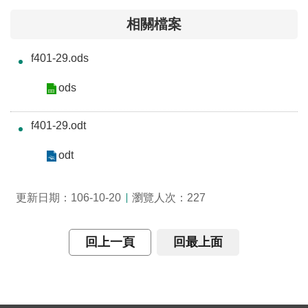
介
相關檔案
主
f401-29.ods
題
政
ods
策
訊
f401-29.odt
息
快
odt
遞
瀏覽人次：
更新日期：106-10-20
227
主
題
服
回上一頁
回最上面
務
互
動