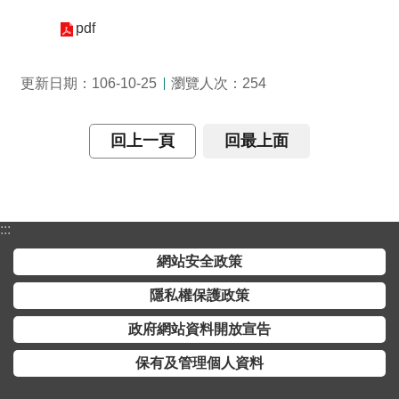
介
pdf
主
題
瀏覽人次：
更新日期：106-10-25
254
政
策
回上一頁
回最上面
訊
息
快
遞
:::
主
網站安全政策
題
隱私權保護政策
服
務
政府網站資料開放宣告
互
保有及管理個人資料
動