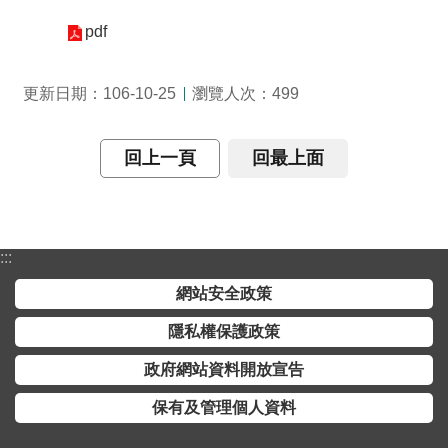
介
pdf
主
題
瀏覽人次：
更新日期：106-10-25
499
政
策
回上一頁
回最上面
訊
息
快
遞
:::
主
網站安全政策
題
隱私權保護政策
服
務
政府網站資料開放宣告
互
保有及管理個人資料
動