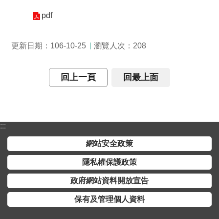
介
pdf
主
題
瀏覽人次：
更新日期：106-10-25
208
政
策
回上一頁
回最上面
訊
息
快
遞
:::
主
網站安全政策
題
隱私權保護政策
服
務
政府網站資料開放宣告
互
保有及管理個人資料
動