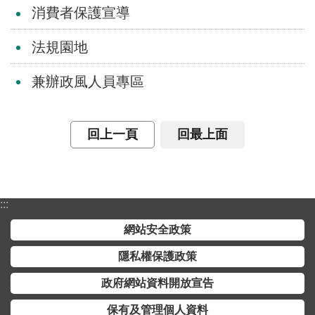
消費者保護宣導
介
主
法規園地
題
政
兼辦政風人員專區
策
訊
回上一頁
回最上面
息
快
遞
主
:::
題
網站安全政策
服
務
隱私權保護政策
互
政府網站資料開放宣告
動
保有及管理個人資料