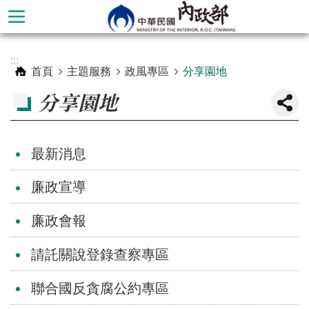
跳到主要內容區塊
進
:::
階
首頁
主題服務
政風專區
分享園地
搜
分享園地
尋
最新消息
廉政宣導
廉政會報
請託關說登錄查察專區
本
聯合國反貪腐公約專區
部
簡