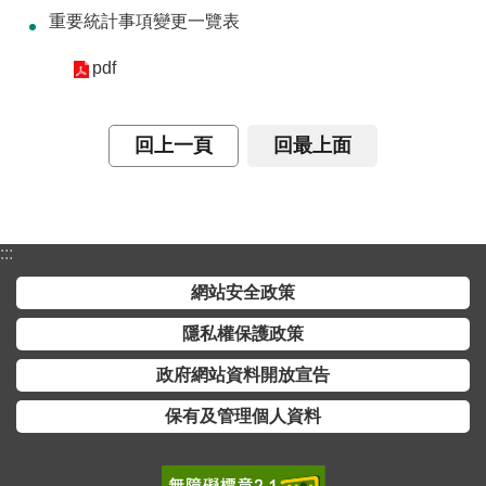
重要統計事項變更一覽表
介
主
pdf
題
政
回上一頁
回最上面
策
訊
息
快
:::
遞
網站安全政策
主
隱私權保護政策
題
服
政府網站資料開放宣告
務
保有及管理個人資料
互
動