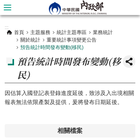
跳到主要內容區塊
進
:::
階
首頁
主題服務
統計主題專區
業務統計
搜
關於統計
重要統計事項變更公告
尋
預告統計時間發布變動(移民)
預告統計時間發布變動(移
民)
因估算入國登記表登錄進度延後，致涉及入出境相關
報表無法依限產製及提供，爰將發布日期延後。
本
相關檔案
部
簡