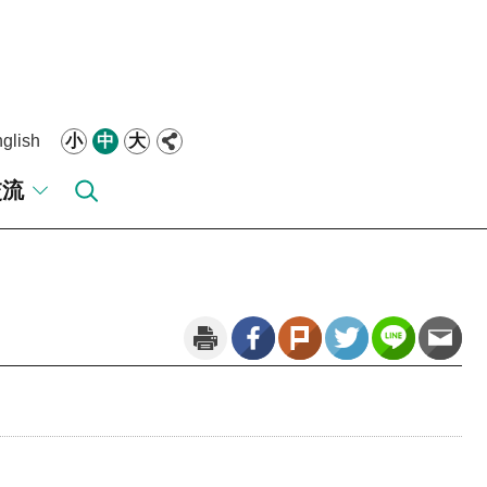
glish
小
中
大
交流