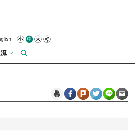
glish
小
中
大
交流