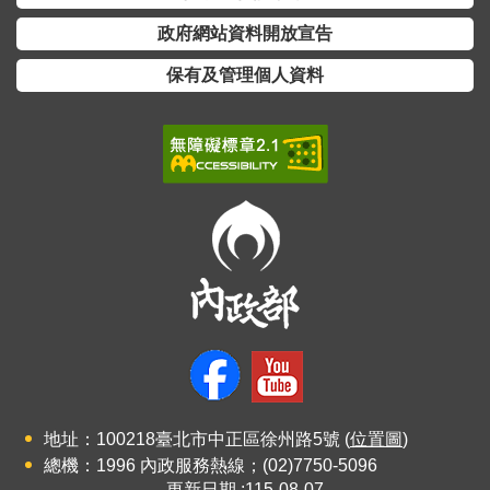
介
政府網站資料開放宣告
主
保有及管理個人資料
題
政
策
訊
息
快
遞
主
題
服
務
互
地址：100218臺北市中正區徐州路5號 (
位置圖
)
動
總機：1996 內政服務熱線；(02)7750-5096
更新日期
115-08-07