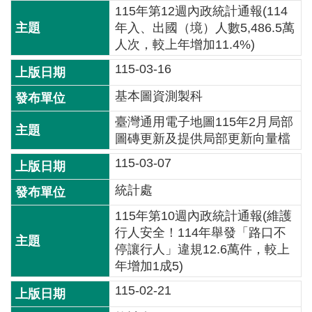
115年第12週內政統計通報(114
介
年入、出國（境）人數5,486.5萬
主
人次，較上年增加11.4%)
題
115-03-16
政
策
基本圖資測製科
臺灣通用電子地圖115年2月局部
訊
圖磚更新及提供局部更新向量檔
息
快
115-03-07
遞
統計處
主
115年第10週內政統計通報(維護
題
行人安全！114年舉發「路口不
服
停讓行人」違規12.6萬件，較上
務
年增加1成5)
互
115-02-21
動