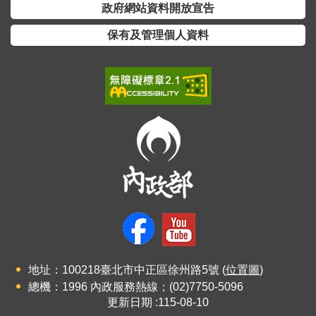
開
政府網站資料開放宣告
放
保有及管理個人資料
宣
告
保
有
及
管
理
個
人
資
料
地址：100218臺北市中正區徐州路5號 (
位置圖
)
總機：1996 內政服務熱線；(02)7750-5096
更新日期
115-08-10