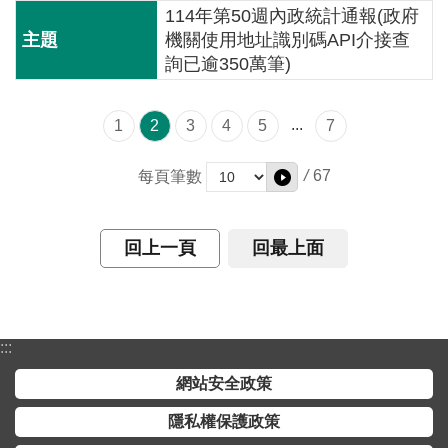
114年第50週內政統計通報(政府
全
機關使用地址識別碼API介接查
政
詢已逾350萬筆)
策
隱
...
1
2
3
4
5
7
私
權
/
67
每頁筆數
保
護
政
回上一頁
回最上面
策
政
府
:::
網
站
網站安全政策
資
隱私權保護政策
料