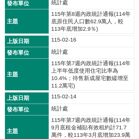
交
統計處
流
115年第8週內政統計通報(114年
底原住民人口數62.9萬人，較
回
113年底增加2.9％)
首
頁
115-02-16
統計處
網
站
115年第7週內政統計通報(114年
導
上半年低度使用住宅比率為
覽
10.4%；待售新成屋宅數緩增至
11.2萬宅)
民
115-02-14
意
信
統計處
箱
115年第7週內政統計通報(114年
雙
9月底租金補貼有效租約計71.7
語
萬件，較113年3月底增加23.9萬