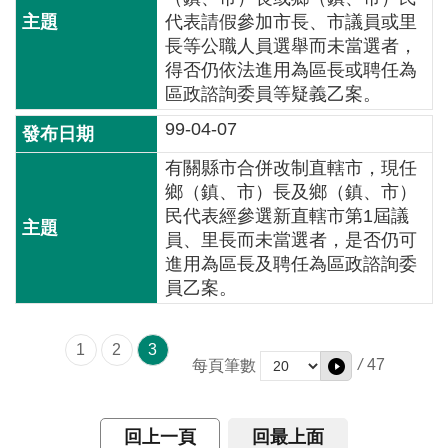
交
代表請假參加市長、市議員或里
流
長等公職人員選舉而未當選者，
得否仍依法進用為區長或聘任為
回
區政諮詢委員等疑義乙案。
首
頁
99-04-07
有關縣市合併改制直轄市，現任
網
鄉（鎮、市）長及鄉（鎮、市）
站
民代表經參選新直轄市第1屆議
導
員、里長而未當選者，是否仍可
覽
進用為區長及聘任為區政諮詢委
員乙案。
民
意
信
1
2
3
箱
/
47
每頁筆數
雙
語
回上一頁
回最上面