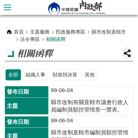
跳到主要內容區塊
進
:::
階
首頁
主題服務
民政服務專區
縣市改制直轄市
搜
法令專區
相關函釋
尋
相關函釋
全部
組織人事
財政預決算
其他
99-06-04
縣市改制有關直轄市議會行政人
員編制員額控管情形一覽表。
99-06-04
本
部
縣市改制直轄市編制員額控管情
簡