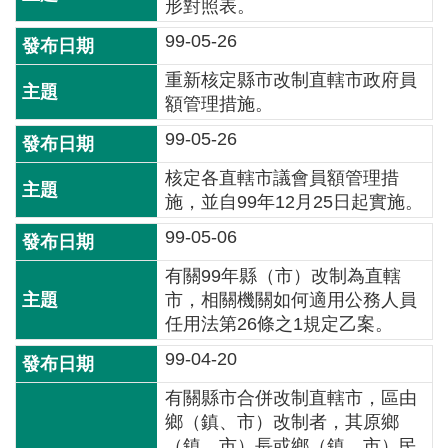
形對照表。
介
99-05-26
主
重新核定縣市改制直轄市政府員
題
額管理措施。
政
策
99-05-26
訊
核定各直轄市議會員額管理措
息
施，並自99年12月25日起實施。
快
99-05-06
遞
有關99年縣（市）改制為直轄
主
市，相關機關如何適用公務人員
題
任用法第26條之1規定乙案。
服
99-04-20
務
有關縣市合併改制直轄市，區由
互
鄉（鎮、市）改制者，其原鄉
動
（鎮、市）長或鄉（鎮、市）民