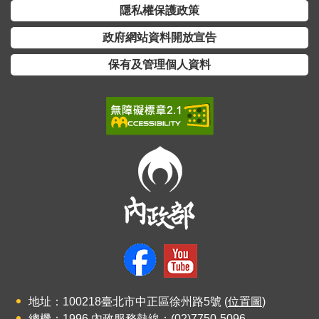
交
隱私權保護政策
流
政府網站資料開放宣告
回
保有及管理個人資料
首
頁
網
站
導
覽
民
意
信
箱
雙
地址：100218臺北市中正區徐州路5號 (
位置圖
)
語
總機：1996 內政服務熱線；(02)7750-5096