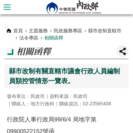
跳到主要內容區塊
進
:::
階
首頁
主題服務
民政服務專區
縣市改制直轄市
搜
法令專區
相關函釋
尋
相關函釋
縣市改制有關直轄市議會行政人員編制
員額控管情形一覽表。
發布單位：民政司
資料來源：民政司
聯絡人：地方行政科
聯絡資訊：02-23565408
本
行政院人事行政局99/6/4 局地字第
部
09900522152號函
簡