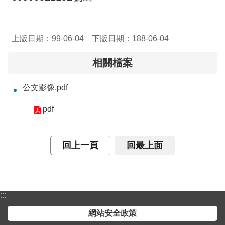
介
主
上版日期：99-06-04
下版日期：188-06-04
題
政
相關檔案
策
公文影像.pdf
訊
息
pdf
快
遞
回上一頁
回最上面
主
題
服
務
:::
互
網站安全政策
動