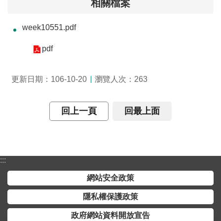
相關檔案
介
week10551.pdf
主
題
pdf
政
策
瀏覽人次：
更新日期：106-10-20
263
訊
息
快
回上一頁
回最上面
遞
主
題
:::
服
務
網站安全政策
隱私權保護政策
互
動
政府網站資料開放宣告