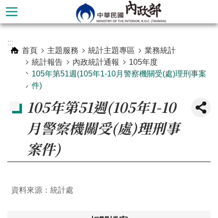
跳到主要內容區塊
進
:::
階
首頁
主題服務
統計主題專區
業務統計
搜
統計報告
內政統計通報
105年度
尋
105年第51週(105年1-10月警察機關受(處)理刑事案
件)
105年第51週(105年1-10
月警察機關受(處)理刑事
案件)
資料來源：統計處
本
部
簡