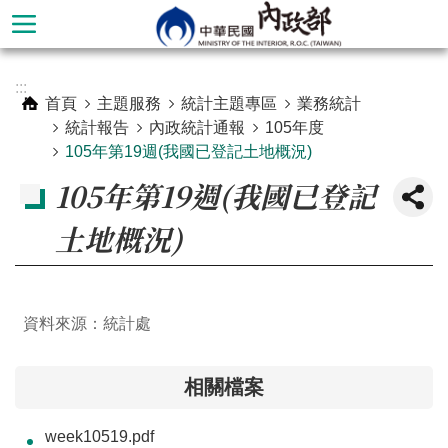
跳到主要內容區塊
進
:::
階
首頁
主題服務
統計主題專區
業務統計
搜
統計報告
內政統計通報
105年度
尋
105年第19週(我國已登記土地概況)
105年第19週(我國已登記
土地概況)
資料來源：統計處
相關檔案
本
部
week10519.pdf
簡