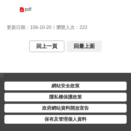
介
pdf
主
題
瀏覽人次：
更新日期：106-10-20
222
政
策
回上一頁
回最上面
訊
息
快
遞
:::
主
網站安全政策
題
隱私權保護政策
服
務
政府網站資料開放宣告
互
保有及管理個人資料
動