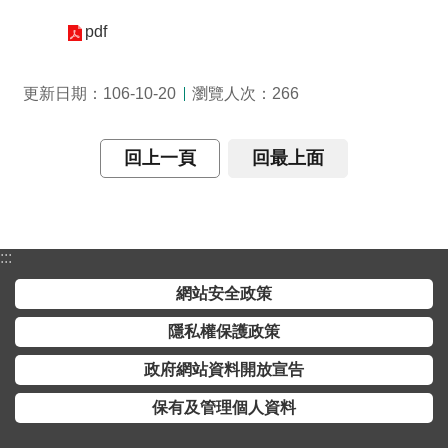
介
pdf
主
題
瀏覽人次：
更新日期：106-10-20
266
政
策
回上一頁
回最上面
訊
息
快
遞
:::
主
網站安全政策
題
隱私權保護政策
服
務
政府網站資料開放宣告
互
保有及管理個人資料
動