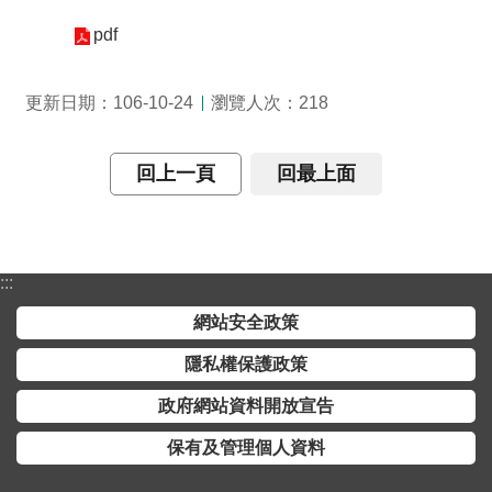
介
pdf
主
題
瀏覽人次：
更新日期：106-10-24
218
政
策
回上一頁
回最上面
訊
息
快
遞
:::
主
網站安全政策
題
隱私權保護政策
服
務
政府網站資料開放宣告
互
保有及管理個人資料
動