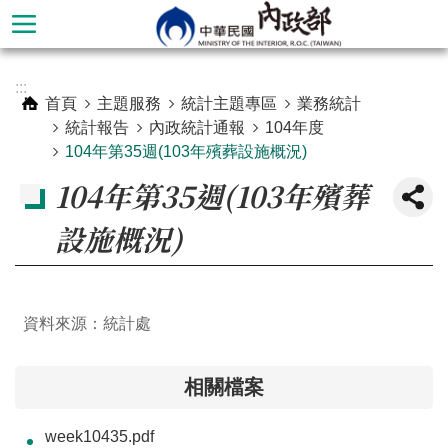
跳到主要內容區塊
進
:::
階
首頁
主題服務
統計主題專區
業務統計
搜
統計報告
內政統計通報
104年度
尋
104年第35週(103年殯葬設施概況)
104年第35週(103年殯葬
設施概況)
資料來源：統計處
相關檔案
本
部
week10435.pdf
簡