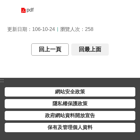
介
pdf
主
題
瀏覽人次：
更新日期：106-10-24
258
政
策
回上一頁
回最上面
訊
息
快
遞
:::
主
網站安全政策
題
隱私權保護政策
服
務
政府網站資料開放宣告
互
保有及管理個人資料
動