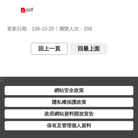
介
pdf
主
題
瀏覽人次：
更新日期：106-10-20
208
政
策
回上一頁
回最上面
訊
息
快
遞
:::
主
網站安全政策
題
隱私權保護政策
服
務
政府網站資料開放宣告
互
保有及管理個人資料
動