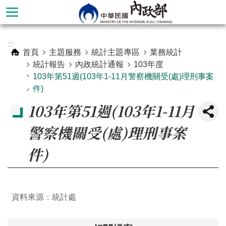
跳到主要內容區塊
進
:::
階
首頁
主題服務
統計主題專區
業務統計
搜
統計報告
內政統計通報
103年度
尋
103年第51週(103年1-11月警察機關受(處)理刑事案
件)
103年第51週(103年1-11月
警察機關受(處)理刑事案
件)
資料來源：統計處
本
部
簡