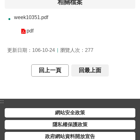
相關檔案
介
week10351.pdf
主
題
pdf
政
策
瀏覽人次：
更新日期：106-10-24
277
訊
息
快
回上一頁
回最上面
遞
主
題
:::
服
務
網站安全政策
隱私權保護政策
互
動
政府網站資料開放宣告