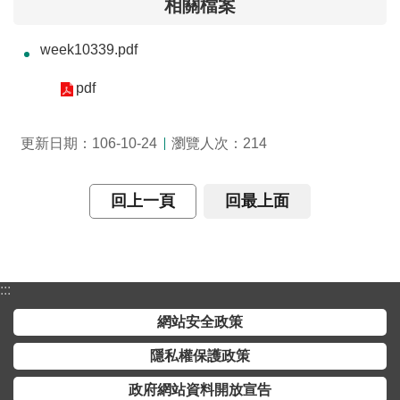
相關檔案
介
week10339.pdf
主
題
pdf
政
策
瀏覽人次：
更新日期：106-10-24
214
訊
息
快
回上一頁
回最上面
遞
主
題
:::
服
務
網站安全政策
隱私權保護政策
互
動
政府網站資料開放宣告