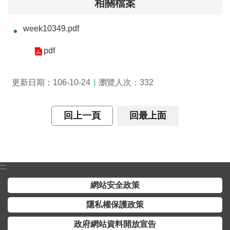
相關檔案
介
week10349.pdf
主
題
pdf
政
策
瀏覽人次：
更新日期：106-10-24
332
訊
息
快
回上一頁
回最上面
遞
主
題
:::
服
務
網站安全政策
隱私權保護政策
互
動
政府網站資料開放宣告