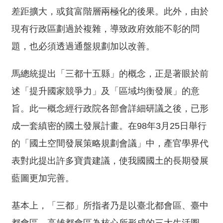
介
差距擴大，或貧富階層兩極化的後果。此外，由於
現有行政區劃過於複雜，導致政府效能不彰的問
主
題
題，也必須透過通盤規劃加以改善。
政
策
馬總統提出「三都十五縣」的概念，正是著眼於前
訊
述「提升國家競爭力」及「區域均衡發展」的意
息
旨。此一概念經行政院各部會詳細研議之後，已形
快
遞
成一套縝密的國土發展計畫。在98年3月25日舉行
的「國土空間發展策略規劃會議」中，產官學界代
主
題
表對此提出許多寶貴建議，使我國國土的長期發展
服
藍圖更加完善。
務
互
基本上，「三都」所指者乃是以臺北都會區、臺中
動