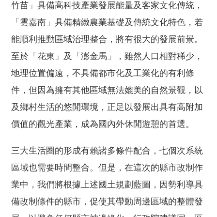
開
竹苗」具備高科技產業發展能量及客家文化傳統，
放
「雲嘉南」具備精緻農業基礎及傳統文化特色，若
宣
告
能順利推動區域治理整合，將有很大的發展前景。
至於「花東」及「澎金馬」，雖然人口相對稀少，
保
有
地理位置偏遠，不具備都市化及工業化的有利條
及
件，但因為擁有其他區域無法媲美的自然景觀，以
管
理
及鄉村生活的悠閒環境，正足以發展出具有高附加
個
價值的觀光產業，成為國內外休閒遊憩的首選。
人
資
三大生活圈的形成有賴諸多條件配合，七個次系統
料
區域也需要時間整合。但是，在這次的縣市改制作
業中，我們將根據上述國土規劃藍圖，因勢利導具
備改制條件的縣市，促使其帶動周邊區域的整體發