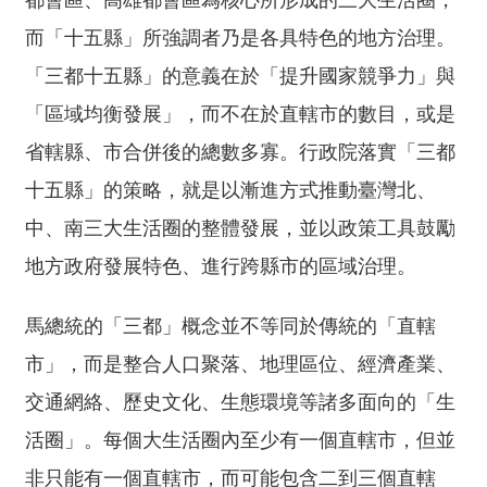
都會區、高雄都會區為核心所形成的三大生活圈，
交
流
而「十五縣」所強調者乃是各具特色的地方治理。
「三都十五縣」的意義在於「提升國家競爭力」與
回
首
「區域均衡發展」，而不在於直轄市的數目，或是
頁
省轄縣、市合併後的總數多寡。行政院落實「三都
網
十五縣」的策略，就是以漸進方式推動臺灣北、
站
中、南三大生活圈的整體發展，並以政策工具鼓勵
導
覽
地方政府發展特色、進行跨縣市的區域治理。
民
馬總統的「三都」概念並不等同於傳統的「直轄
意
市」，而是整合人口聚落、地理區位、經濟產業、
信
箱
交通網絡、歷史文化、生態環境等諸多面向的「生
活圈」。每個大生活圈內至少有一個直轄市，但並
雙
語
非只能有一個直轄市，而可能包含二到三個直轄