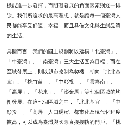
全
機能進一步發揮，而阻礙發展的負面因素則逐一排
政
除。我們所追求的最高理想，就是讓每一個臺灣人
策
民都能享受舒適、幸福，而且具備文化與生態品質
隱
的生活。
私
權
具體而言，我們的國土規劃將以建構「北臺灣」、
保
護
「中臺灣」、「南臺灣」三大生活圈為目標；而在
政
區域發展上，則以縣市改制為契機，朝向「北北基
策
宜」、「桃竹苗」、「中彰投」、「雲嘉南」、
政
「高屏」、「花東」、「澎金馬」等七個區域的均
府
衡發展。在這七個區域之中，「北北基宜」、「中
網
站
彰投」、「高屏」人口稠密、都市化及現代化程度
資
較高，可以成為臺灣與國際直接接軌的門戶。「桃
料