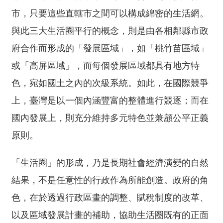
詞
市，只要這些直轄市之間可以構成綿密的生活網。
彙
與此三大生活圈平行的概念，則是由各相鄰縣市政
常
府合作而形成的「發展區域」，如「桃竹苗區域」
見
問
或「高屏區域」，而每個發展區域都具有地方特
答
色，宛如國土之內的次級系統。如此，在國際競爭
上，臺灣是以一個內涵豐富的整體進行競逐；而在
電
子
國內發展上，則充分維持多元特色並兼顧公平正義
報
原則。
RSS
「生活圈」的形成，乃是長期社會經濟演變的自然
English
結果，不是任意性的行政作為所能創造。政府的角
網
色，在於透過行政區畫的調整、賦稅制度的改革、
站
以及區域發展計畫的補助，協助生活圈既有的正面
安