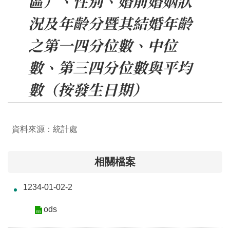
區）、性別、婚前婚姻狀
介
況及年齡分暨其結婚年齡
主
之第一四分位數、中位
題
政
數、第三四分位數與平均
策
數（按發生日期）
訊
息
快
遞
資料來源：統計處
主
題
相關檔案
服
務
1234-01-02-2
互
ods
動