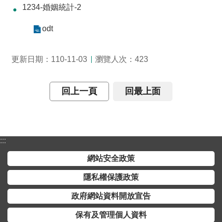
交
1234-婚姻統計-2
流
odt
回
首
瀏覽人次：
更新日期：110-11-03
423
頁
網
回上一頁
回最上面
站
導
覽
:::
民
意
網站安全政策
信
隱私權保護政策
箱
政府網站資料開放宣告
雙
語
保有及管理個人資料