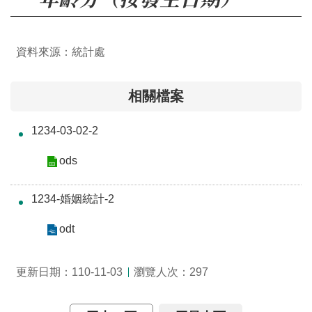
介
主
資料來源：統計處
題
政
策
相關檔案
訊
1234-03-02-2
息
快
ods
遞
1234-婚姻統計-2
主
題
odt
服
務
瀏覽人次：
更新日期：110-11-03
297
互
動